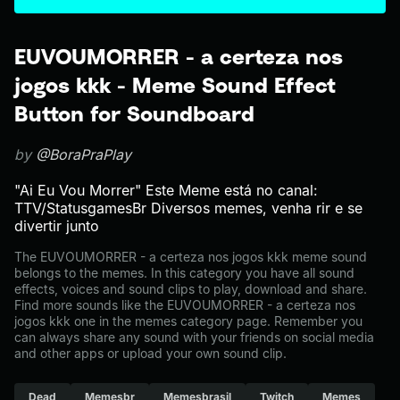
EUVOUMORRER - a certeza nos
jogos kkk - Meme Sound Effect
Button for Soundboard
by
@BoraPraPlay
"Ai Eu Vou Morrer" Este Meme está no canal:
TTV/StatusgamesBr Diversos memes, venha rir e se
divertir junto
The EUVOUMORRER - a certeza nos jogos kkk meme sound
belongs to the memes. In this category you have all sound
effects, voices and sound clips to play, download and share.
Find more sounds like the EUVOUMORRER - a certeza nos
jogos kkk one in the memes category page. Remember you
can always share any sound with your friends on social media
and other apps or upload your own sound clip.
Dead
Memesbr
Memesbrasil
Twitch
Memes