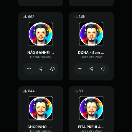
662
1.8K
NÃO GANHEI - mas tem um play again aí né?
DONA - Sem vergonha kkk
BoraPraPlay
BoraPraPlay
644
801
CHORINHO - Eu tô só o chorinho kkk
EITA PREULA - Fiquei assustado kkk
BoraPraPlay
BoraPraPlay