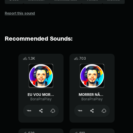
Report this sound
Recommended Sounds:
1.3K
703
EU VOU MORRER.. EU VOU MORRER..
MORRER NÃO - Cê Não Pode Morrer Não
BoraPraPlay
BoraPraPlay