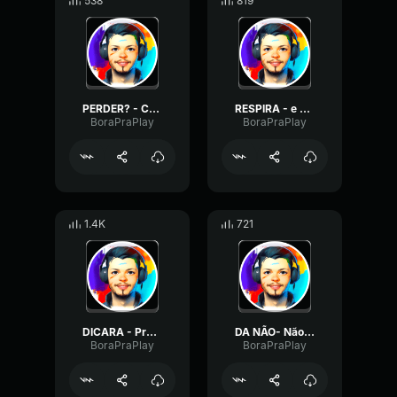
538
819
PERDER? - Como que eu posso perder, senão perdi?
RESPIRA - e não enlouquece kkk
BoraPraPlay
BoraPraPlay
1.4K
721
DICARA - Pra morte, Tô di cara pra morte
DA NÃO- Não dá mesmo não mano
BoraPraPlay
BoraPraPlay