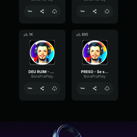
1K
895
DEU RUIM - puts hahaha
PRESO - Se solta vai!
BoraPraPlay
BoraPraPlay