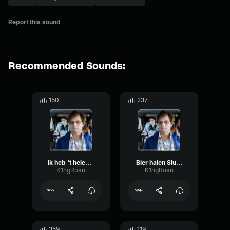
Report this sound
Recommended Sounds:
150
237
Ik heb 't helemaal gehad sluipschutters
Bier halen Sluipschutters
K1ngRoan
K1ngRoan
359
119