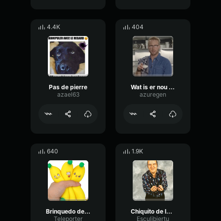
4.4K
404
Pas de pierre
Wat is er nou lekkerder bij een haring dan een gechopt uitje?
azael63
azuregen
640
1.9K
Brinquedo de Borracha
Chiquito de la Calzada agua
Teleporter
Esculibiertu