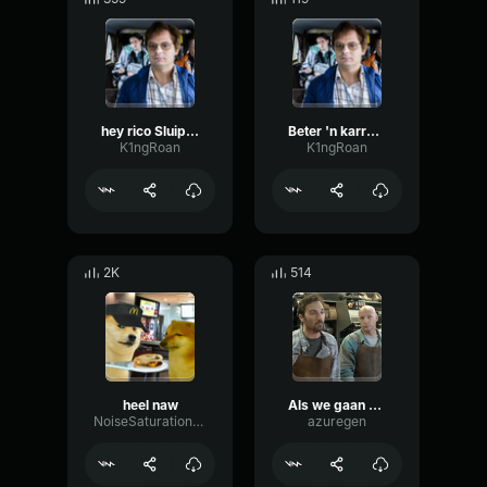
hey rico Sluipschutters
Beter 'n karretje pakken Sluipschutters
K1ngRoan
K1ngRoan
2K
514
heel naw
Als we gaan schreeuwen, dan help ik u niet
NoiseSaturationRing71712
azuregen