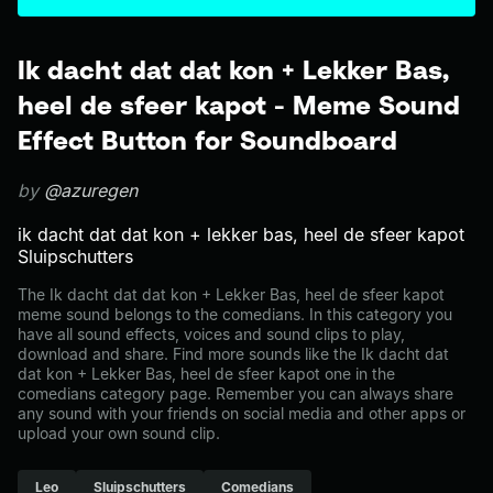
Ik dacht dat dat kon + Lekker Bas,
heel de sfeer kapot - Meme Sound
Effect Button for Soundboard
by
@azuregen
ik dacht dat dat kon + lekker bas, heel de sfeer kapot
Sluipschutters
The Ik dacht dat dat kon + Lekker Bas, heel de sfeer kapot
meme sound belongs to the comedians. In this category you
have all sound effects, voices and sound clips to play,
download and share. Find more sounds like the Ik dacht dat
dat kon + Lekker Bas, heel de sfeer kapot one in the
comedians category page. Remember you can always share
any sound with your friends on social media and other apps or
upload your own sound clip.
Leo
Sluipschutters
Comedians