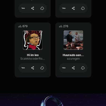
679
276
Hi im leo
Huurauto aan gruzelementen
ScaleVocoderRotary39050
azuregen