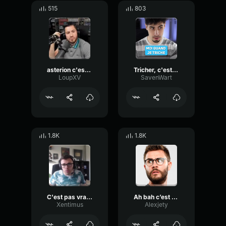
515
803
asterion c'est pas une deviance
Tricher, c'est pas si facile
LoupXV
SavenWart
1.8K
1.8K
C'est pas vrai, tu mens
Ah bah c’est pas trop tôt
Xentimus
Alexjety