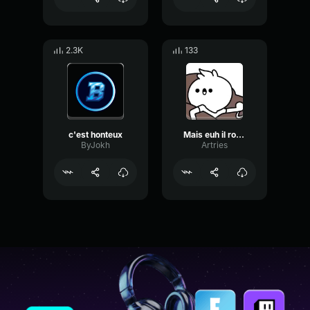
2.3K
133
c'est honteux
Mais euh il roule pas ? NAN
ByJokh
Artries