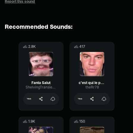
Report this sound
Recommended Sounds:
2.8K
417
Fanta Salut
c'est qui le patron
ShelvingTransientTempo74952
theRr78
1.9K
150