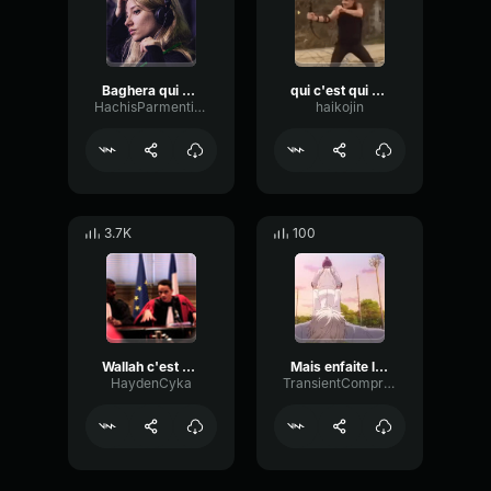
Baghera qui crie OUAIS OUAIS OUAISSS
qui c'est qui a toucher à dorian MisterV
HachisParmentiermiam
haikojin
3.7K
100
Wallah c'est pas moi
Mais enfaite l handicaper c vraiment toi
HaydenCyka
TransientCompressorCompressor43462