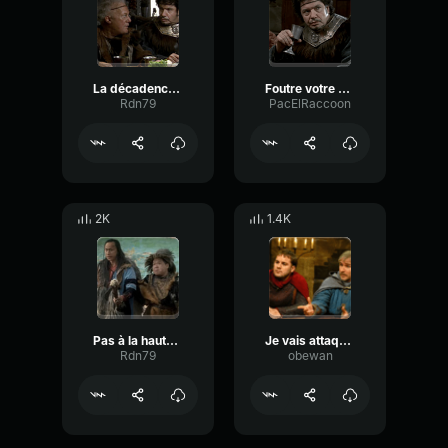
La décadence est en marche
Foutre votre merde
Rdn79
PacElRaccoon
2K
1.4K
Pas à la hauteur de la légende
Je vais attaquer en tant que Karadoc - Karadoc et Perceval
Rdn79
obewan