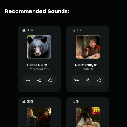
Recommended Sounds:
3.6K
3.6K
c'est de la merde
Dla merde, c'est tout
remycarre5
Rdn79
525
1K