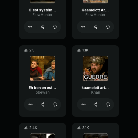
C'est systématiquement débile mais inattendu
Kaamelott Arthur ! C'est la guerre !
FlowHunter
FlowHunter
2K
1.1K
Eh ben on est tombé sur des sacrés pros - Perceval et Karadoc
kaamelott arthur ! c'est la guerre !
obewan
Khan
2.4K
3.1K