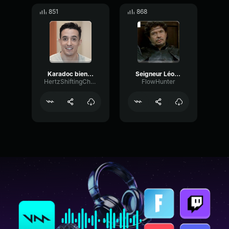
851
868
Karadoc bien manger cest important
Seigneur Léodagan, un p'tit mot
HertzShiftingChorus16366
FlowHunter