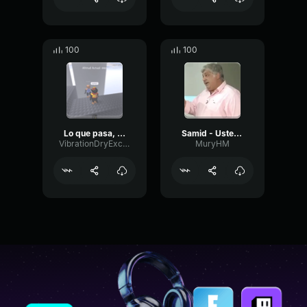
100
100
Lo que pasa, Lo que pasa
Samid - Usted tiene que arrepentirse de lo que dijo
VibrationDryExciter92742
MuryHM