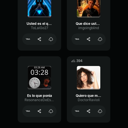
Usted es el que Presta
Que dice usted?
ToLaiGo27
imgoingblind
394
Es lo que ponia
Quiero que me lo meta
ResonanceDeEsserFlanger58654
DoctorRavioli