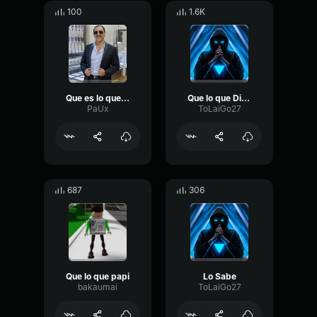
100
1.6K
Que es lo que querias hacer ahi
Que lo que Dicen
PaUx
ToLaiGo27
687
306
Que lo que papi
Lo Sabe
bakaumai
ToLaiGo27