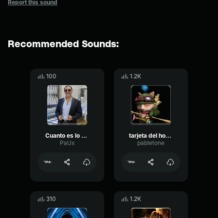
Report this sound
Recommended Sounds:
100
1.2K
Cuanto es lo que usted quiere
tarjeta del homiguero
PaUx
pabletone
310
1.2K