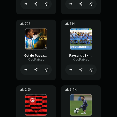
728
514
Gol do Paysandu Iarley em cima do Boca Juniors
Paysandu3x0Cruzeiro Penalti Luis Fernando
XicoPaixao
XicoPaixao
2.9K
3.4K