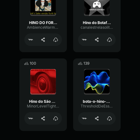
HINO DO FORTALEZA [TubeRipper
Hino do Botafogo Globo RJ
AmbienceWarmGated98955
canalestrelasolitaria
100
139
Hino do São Paulo TV Globo
bota-o-hino-do-corinthians (copy)
MinorLevelTight69378
ThresholdDeEsserBoomy8877