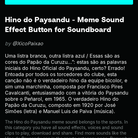
Hino do Paysandu - Meme Sound
Effect Button for Soundboard
by
@XicoPaixao
Uma listra branca, outra listra azul / Essas são as
cores do Papão da Curuzu...”: estas são as palavras
iniciais do Hino Oficial do Paysandu, certo? Errado!
Entoada por todos os torcedores do clube, esta
canção não é o verdadeiro hino da equipe bicolor, e
sim uma marchinha, composta por Francisco Pires
Cavalcanti, entusiasmado com a vitória do Paysandu
sobre o Peñarol, em 1965. O verdadeiro Hino do
Papão da Curuzu, composto em 1920 por José
Simões (letra) e Manuel Luis de Paiva (música).
The Hino do Paysandu meme sound belongs to the sports. In
this category you have all sound effects, voices and sound
clips to play, download and share. Find more sounds like the