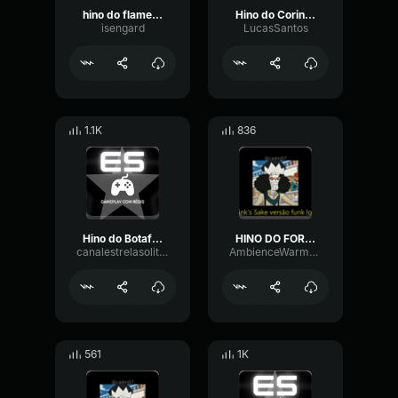
hino do flamengo globo rj
Hino do Corinthians
isengard
LucasSantos
1.1K
836
Hino do Botafogo Globo SP
HINO DO FORTALEZA [TubeRipper
canalestrelasolitaria
AmbienceWarmGated98955
561
1K